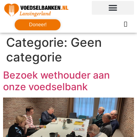
Doneer!
Categorie:
Geen
categorie
Bezoek wethouder aan
onze voedselbank