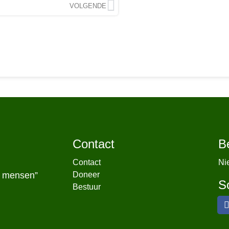
VOLGENDE
Contact
B
Contact
Ni
r mensen”
Doneer
S
Bestuur