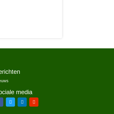
erichten
euws
ociale media