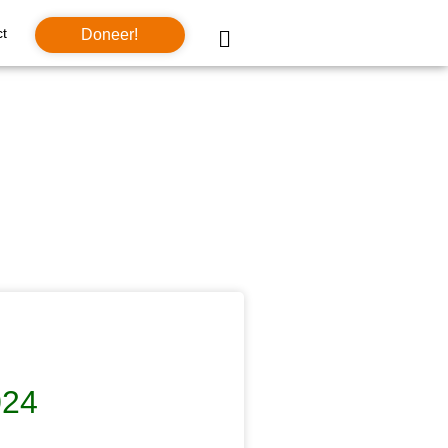
t
Doneer!
024