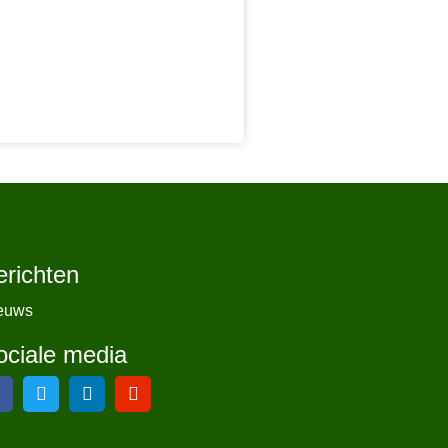
erichten
euws
ociale media