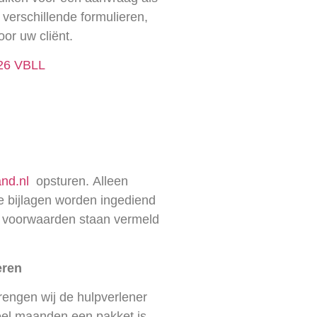
verschillende formulieren,
oor uw cliënt.
026 VBLL
nd.nl
opsturen.
Alleen
e bijlagen worden ingediend
 voorwaarden staan vermeld
eren
engen wij de hulpverlener
eel maanden een pakket is