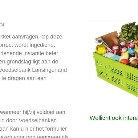
rs
akket aanvragen. Op deze
rrect wordt ingediend.
lenende instantie beter
n grondslag ligt aan de
 Voedselbank Lansingerland
j te dragen aan een
wanneer hij/zij voldoet aan
Wellicht ook inter
teld door Voedselbanken
dan kan u hier het formulier
uiken voor een aanvraag als