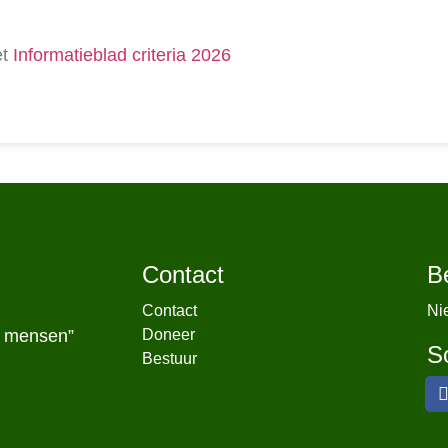
et
Informatieblad criteria 2026
Contact
B
Contact
Ni
r mensen”
Doneer
S
Bestuur