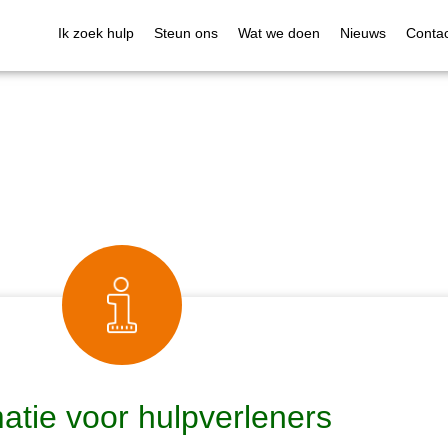
Ik zoek hulp
Steun ons
Wat we doen
Nieuws
Contac
atie voor hulpverleners