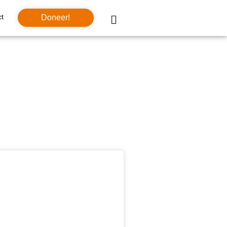
t
Doneer!